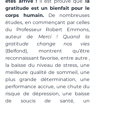
êtes arrivé !
 Il est prouvé que
 la 
gratitude est un bienfait pour le 
corps humain.
 De nombreuses 
études, en commençant par celles 
du Professeur Robert Emmons, 
auteur de 
Merci ! Quand la 
gratitude change nos vies
(Belfond), montrent qu’être 
reconnaissant favorise, entre autre , 
la baisse du niveau de stress, une 
meilleure qualité de sommeil, une 
plus grande détermination, une 
performance accrue, une chute du 
risque de dépression, une baisse 
de soucis de santé, un 
enthousiasme au quotidien, un 
optimisme sur l’avenir, …
Rébecca Shankland , maître de 