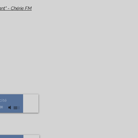
vant" - Chérie FM
cité
:00