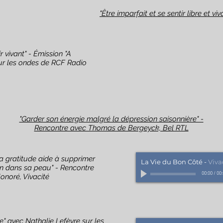
"Être imparfait et se sentir libre et vi
r vivant" - Émission "A
sur les ondes de RCF Radio
"Garder son énergie malgré la dépression saisonnière" -
Rencontre avec Thomas de Bergeyck, Bel RTL
a gratitude aide à supprimer
La Vie du Bon Côté
-
Viva
ien dans sa peau" - Rencontre
00:00
/
00
onoré, Vivacité
e" avec Nathalie Lefèvre sur les