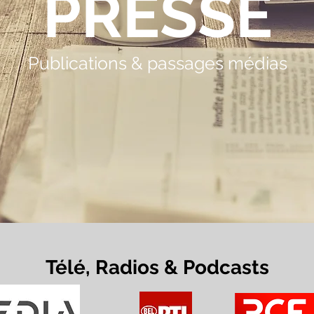
PRESSE
Publications & passages médi
as
Télé, Radios & Podcasts