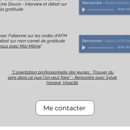
Rencontre
-
Radio Médec
ne Douce - Interview et débat sur
la gratitude
00:00
/
00
avec Fabienne sur les ondes d'AFM
débat sur mon carnet de gratitude
Rencontre
-
Radio AFM 
vous avec Moi-Même
"
00:00
/
00
"L'orientation professionnelle des jeunes : Trouver du
sens dans ce que l'on veut faire" - Rencontre avec Sylvie
Honoré, Vivacité
Me contacter