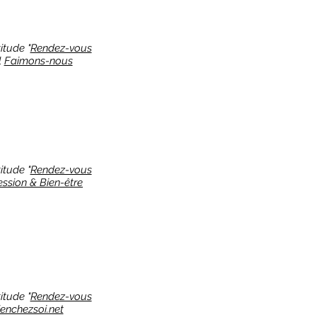
itude "
Rendez-vous
l
Faimons-nous
itude "
Rendez-vous
ssion & Bien-être
itude "
Rendez-vous
ienchezsoi.net