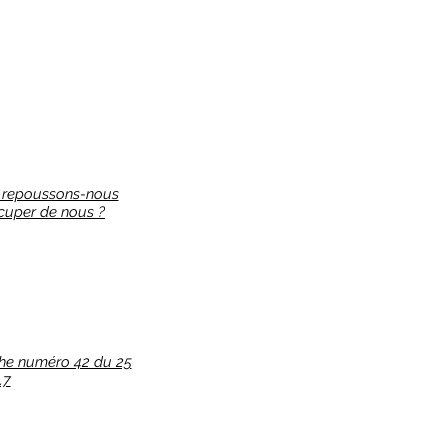
oi repoussons-nous
cuper de nous ?
che numéro 42 du 25
.7