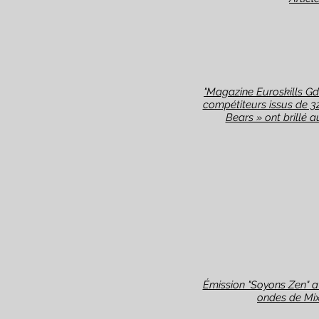
"Magazine Euroskills Gd
compétiteurs issus de 32
Bears » ont brillé 
Émission "Soyons Zen" av
ondes de Mixt