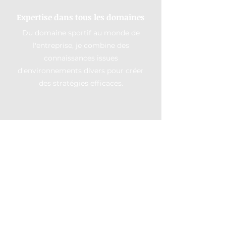
Expertise dans tous les domaines
Du domaine sportif au monde de
l'entreprise, je combine des
connaissances issues
d'environnements divers pour créer
des stratégies efficaces.
Collaboration stimulante
Je crois qu'il faut travailler en étroite
collaboration avec vous et votre