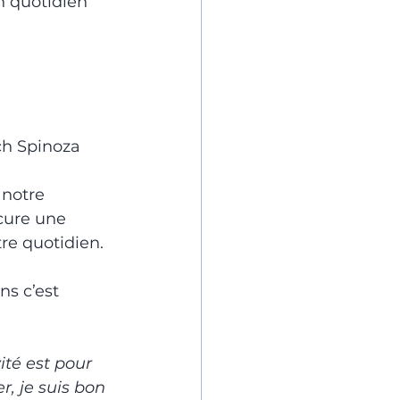
n quotidien 
ch Spinoza
 notre 
cure une 
re quotidien.
s c’est 
ité est pour 
r, je suis bon 