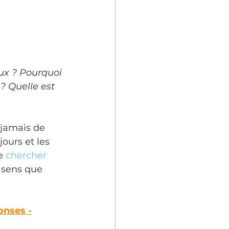
eux ? Pourquoi 
 ? Quelle est 
 jamais de 
ours et les 
e 
chercher 
 sens que 
ponses
 -