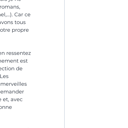
(romans, 
l,…). Car ce 
avons tous 
otre propre 
en ressentez 
gnement est 
ection de 
Les 
merveilles 
 demander 
 et, avec 
bonne 