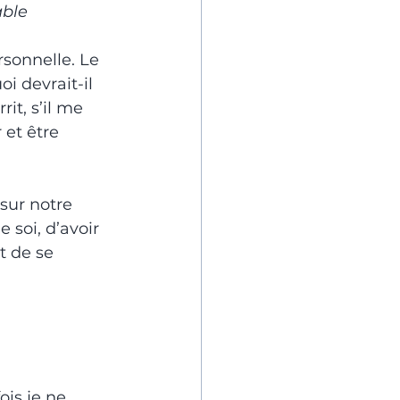
able
sonnelle. Le 
i devrait-il 
it, s’il me 
 et être 
ur notre 
 soi, d’avoir 
t de se 
is je ne 