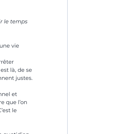
ir le temps 
une vie 
 
rêter 
est là, de se 
nent justes.
nel et 
re que l’on 
C’est le 